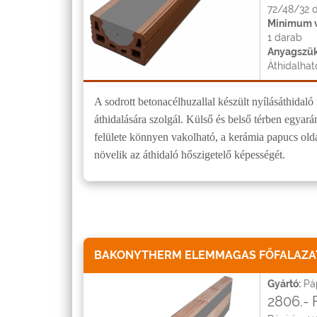
72/48/32 
Minimum v
1 darab
Anyagszük
Áthidalhat
A sodrott betonacélhuzallal készült nyílásáthidaló
áthidalására szolgál. Külső és belső térben egyar
felülete könnyen vakolható, a kerámia papucs olda
növelik az áthidaló hőszigetelő képességét.
BAKONYTHERM ELEMMAGAS FŐFALAZAT
Gyártó:
Páp
2806.- 