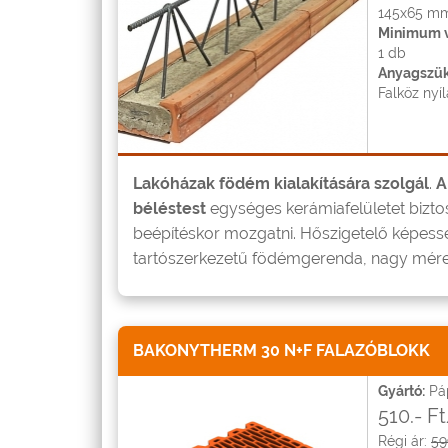
145x65 mm
Minimum v
1 db
Anyagszük
Falköz nyíl
Lakóházak födém kialakítására szolgál
.
A
béléstest
egységes kerámiafelületet biztos
beépítéskor mozgatni. Hőszigetelő képess
tartószerkezetű födémgerenda, nagy mére
BAKONYTHERM 30 N+F FALAZÓBLOKK
Gyártó:
Páp
510.- F
Régi ár:
59