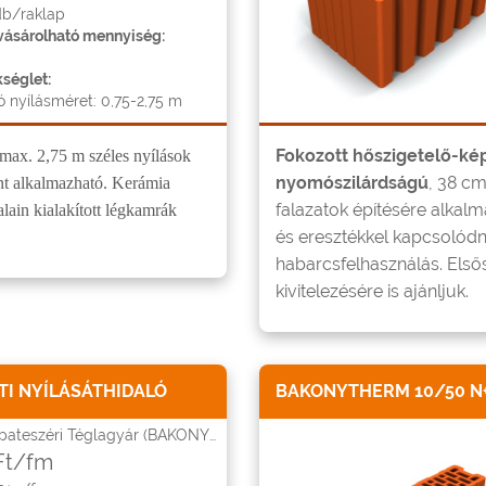
db/raklap
ásárolható mennyiség:
séglet:
ó nyílásméret: 0,75-2,75 m
Fokozott hőszigetelő-ké
 max. 2,75 m széles nyílások
nyomószilárdságú
, 38 c
ánt alkalmazható. Kerámia
falazatok építésére alkal
lain kialakított légkamrák
és eresztékkel kapcsolód
habarcsfelhasználás. Első
kivitelezésére is ajánljuk.
I NYÍLÁSÁTHIDALÓ
BAKONYTHERM 10/50 N+
ateszéri Téglagyár (BAKONYTHERM)
Ft/fm