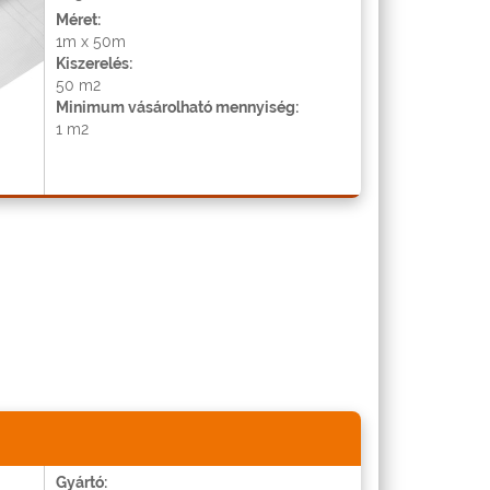
Méret:
1m x 50m
Kiszerelés:
50 m2
Minimum vásárolható mennyiség:
1 m2
Gyártó: