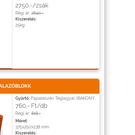
2750.-/zsák
Régi ár:
2640.-
Kiszerelés:
25kg
FALAZÓBLOKK
Gyártó:
Pápateszéri Téglagyár (BAKONYTHERM)
760.- Ft/db
Régi ár:
818.-
Méret:
375x250x238 mm
Kiszerelés: