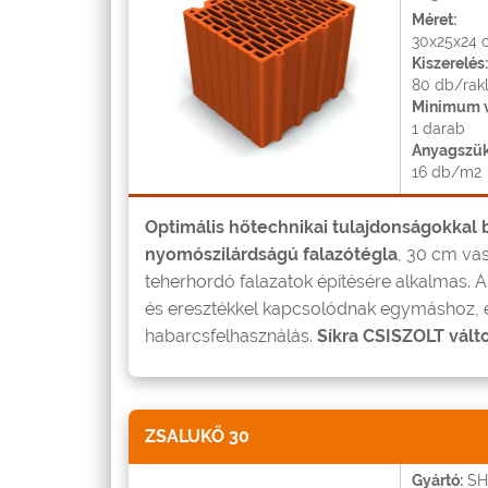
Méret:
30x25x24 
Kiszerelés:
80 db/rak
Minimum v
1 darab
Anyagszük
16 db/m2
Optimális hőtechnikai tulajdonságokkal b
nyomószilárdságú falazótégla
, 30 cm va
teherhordó falazatok építésére alkalmas. A
és eresztékkel kapcsolódnak egymáshoz, 
habarcsfelhasználás.
Síkra CSISZOLT vált
ZSALUKŐ 30
Gyártó:
SH