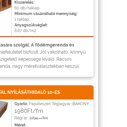
Kiszerelés:
60 db/raklap
Minimum vásárolható mennyiség:
1 raklap
Anyagszükséglet:
6,67 db/m2
ására szolgál
.
A födémgerenda és
afelületet biztosít. Jól vakolható, könnyű
zigetelő képessége kiváló. Rácsos
enda, nagy méretválasztékban készül.
L NYÍLÁSÁTHIDALÓ 10-ES
Gyártó:
Pápateszéri Téglagyár (BAKONYTHERM)
1980Ft/fm
Régi ár:
2794.-/fm
Méret: