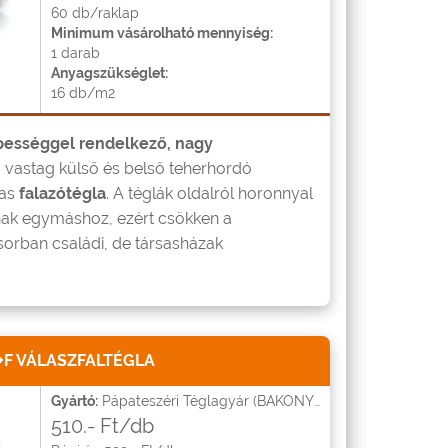
60 db/raklap
Minimum vásárolható mennyiség:
1 darab
Anyagszükséglet:
16 db/m2
pességgel rendelkező, nagy
m vastag külső és belső teherhordó
mas
falazótégla
. A téglák oldalról horonnyal
nak egymáshoz, ezért csökken a
sorban családi, de társasházak
F VÁLASZFALTÉGLA
Gyártó:
Pápateszéri Téglagyár (BAKONYTHERM)
510.- Ft/db