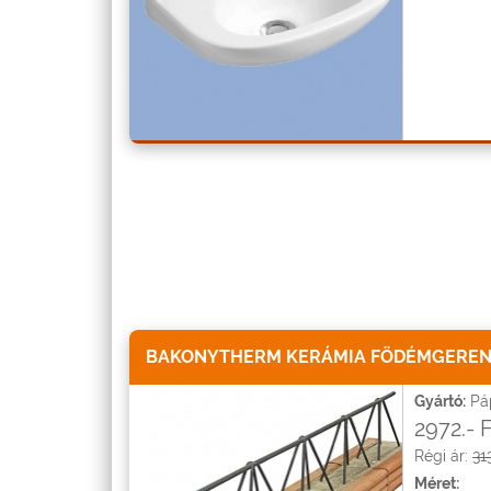
BAKONYTHERM KERÁMIA FÖDÉMGERE
Gyártó:
Páp
2972.- 
Régi ár:
31
Méret: