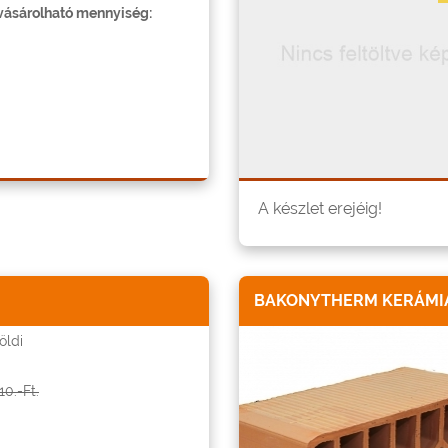
ásárolható mennyiség:
A készlet erejéig!
BAKONYTHERM KERÁMIA
öldi
10.-Ft.