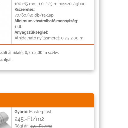
100x65 mm, 1,0-2,25 m hosszúságban
Kiszerelés:
70/60/50 db/raklap
Minimum vásárolható mennyiség:
1 db
Anyagszükséglet:
Áthidalható nyílásméret: 0,75-2,00 m
zült áthidaló, 0,75-2,00 m széles
szolgál.
Gyártó:
Masterplast
245.-Ft/m2
Régi ár:
350.-Ft /m2