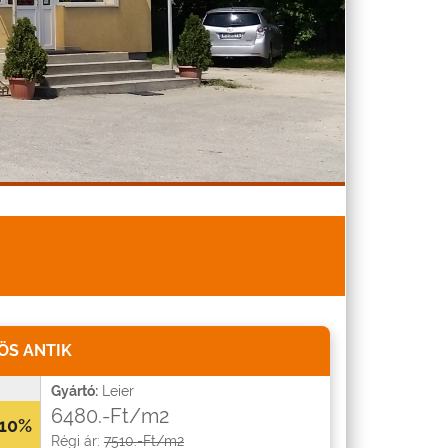
ÖS ANTIK
Gyártó:
Leier
6480.-Ft/m2
10%
Régi ár:
7510.-Ft/m2