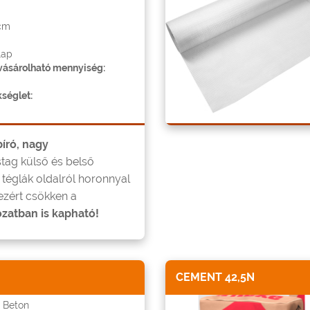
cm
lap
ásárolható mennyiség:
séglet:
író, nagy
stag külső és belső
 téglák oldalról horonnyal
ezért csökken a
ozatban is kapható!
CEMENT 42,5N
 Beton