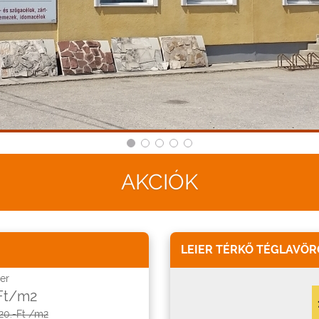
AKCIÓK
LEIER TÉRKŐ TÉGLAVÖR
er
 Ft/m2
20.-Ft /m2