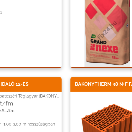
0.-
IDALÓ 12-ES
BAKONYTHERM 38 N+F 
ateszéri Téglagyár (BAKONYTHERM)
Ft/fm
46.-/fm
, 1,00-3,00 m hosszúságban