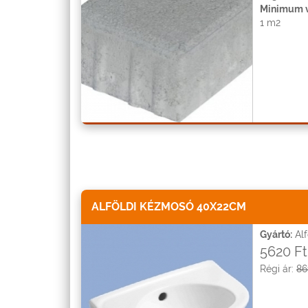
Minimum v
1 m2
ALFÖLDI KÉZMOSÓ 40X22CM
Gyártó:
Alf
5620 Ft
Régi ár:
86