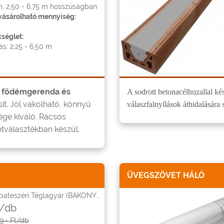
, 2,50 - 6,75 m hosszúságban
ásárolható mennyiség:
séglet:
ás: 2,25 - 6,50 m
 födémgerenda és
A sodrott betonacélhuzallal kés
ít. Jól vakolható, könnyű
válaszfalnyílások áthidalására 
ége kiváló. Rácsos
tválasztékban készül.
ÜVEGSZÖVET HÁLÓ
ateszéri Téglagyár (BAKONYTHERM)
t/db
9.- Ft/db