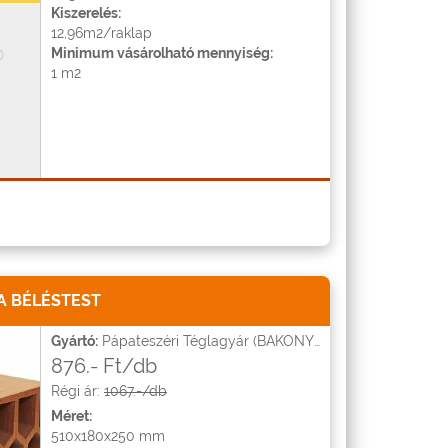
Kiszerelés:
12,96m2/raklap
Minimum vásárolható mennyiség:
1 m2
 BÉLÉSTEST
Gyártó:
Pápateszéri Téglagyár (BAKONYTHERM)
876.- Ft/db
Régi ár:
1067.-/db
Méret:
510x180x250 mm