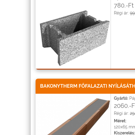
780.-Ft
Régi ár:
99
BAKONYTHERM FŐFALAZATI NYÍLÁSÁTH
Gyártó:
Páp
2060.-
Régi ár:
29
Méret:
120x65 mm
Kiszerelés: