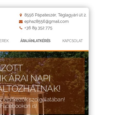
8556 Pápateszér, Téglagyári út 2.
ephaz8556@gmail.com
+36 89 352 775
EREK
ÁRAJÁNLATKÉRÉS
KAPCSOLAT
TERMÉKVÁLASZTÉK
ék nem csak építőanyagokból!