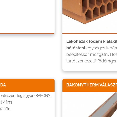
Lakóházak födém kialakít
béléstest
egységes kerámi
beépítéskor mozgatni. Hős
tartószerkezetű födémger
NDA
BAKONYTHERM VÁLASZFA
ateszéri Téglagyár (BAKONYTHERM)
Ft/fm
37.-/fm