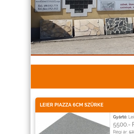
LEIER PIAZZA 6CM SZÜRKE
Gyártó:
Lei
5500.-
Régi ár:
57