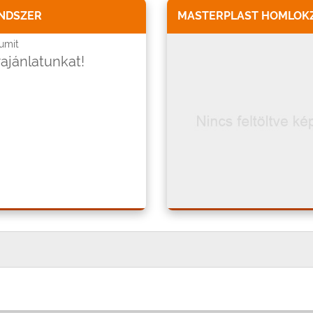
ENDSZER
MASTERPLAST HOMLOKZ
umit
rajánlatunkat!