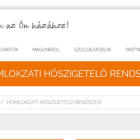
GYÁRTÓK
MAGUNKRÓL
SZOLGÁLTATÁSOK
PARTN
LOKZATI HŐSZIGETELŐ REND
HOMLOKZATI HŐSZIGETELŐ RENDSZER