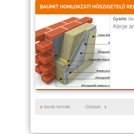
BAUMIT HOMLOKZATI HŐSZIGETELŐ R
Gyártó:
Ba
Kérje á
2
darab termék
Oldalak:
1