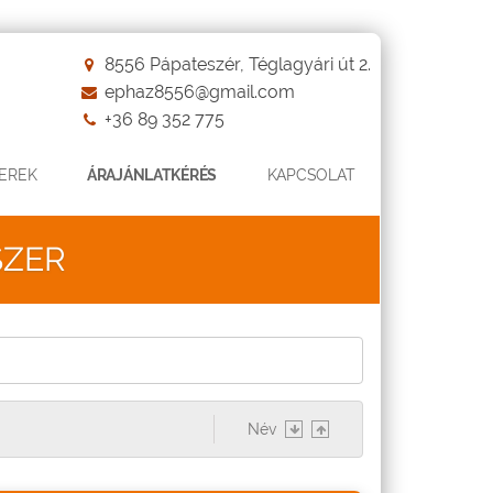
8556 Pápateszér, Téglagyári út 2.
ephaz8556@gmail.com
+36 89 352 775
EREK
ÁRAJÁNLATKÉRÉS
KAPCSOLAT
SZER
Név