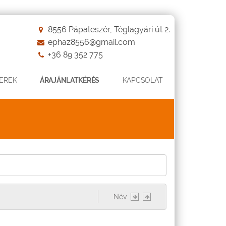
8556 Pápateszér, Téglagyári út 2.
ephaz8556@gmail.com
+36 89 352 775
EREK
ÁRAJÁNLATKÉRÉS
KAPCSOLAT
Név