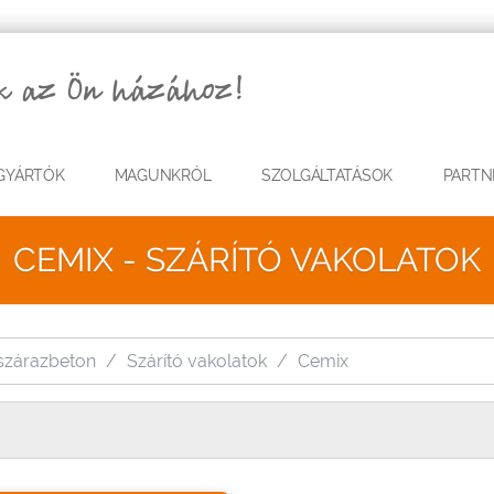
GYÁRTÓK
MAGUNKRÓL
SZOLGÁLTATÁSOK
PARTN
CEMIX - SZÁRÍTÓ VAKOLATOK
 szárazbeton
Szárító vakolatok
Cemix