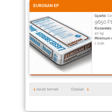
EUROSAN EP
Gyártó:
Ce
9650 F
Kiszerelés:
40 kg
Minimum v
1 zsák
1
darab termék
Oldalak:
1