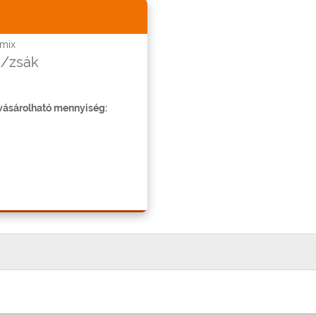
mix
t/zsák
ásárolható mennyiség: