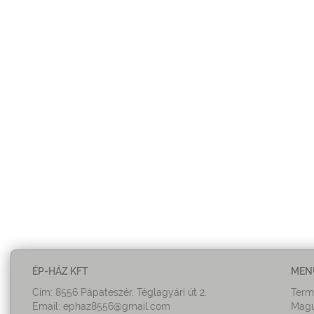
ÉP-HÁZ KFT
MEN
Cím: 8556 Pápateszér, Téglagyári út 2.
Term
Email:
ephaz8556@gmail.com
Magu