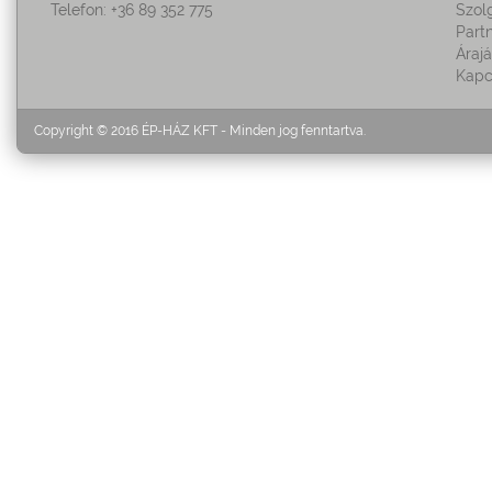
Telefon: +36 89 352 775
Szol
Part
Áraj
Kapc
Copyright © 2016 ÉP-HÁZ KFT - Minden jog fenntartva.