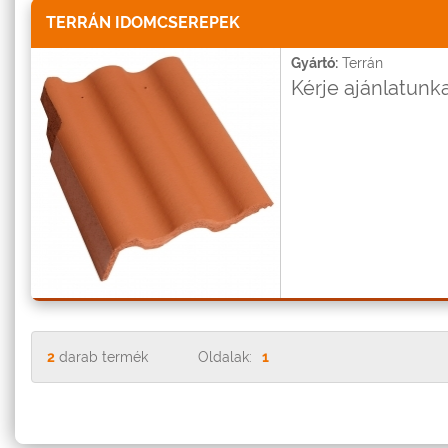
TERRÁN IDOMCSEREPEK
Gyártó:
Terrán
Kérje ajánlatunka
2
darab termék
Oldalak:
1