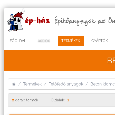
FŐOLDAL
AKCIÓK
TERMÉKEK
GYÁRTÓK
B
Termékek
Tetőfedő anyagok
Beton idomc
2
darab termék
Oldalak:
1