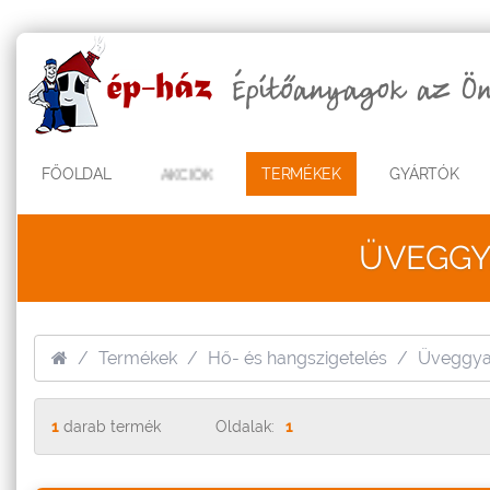
FŐOLDAL
AKCIÓK
TERMÉKEK
GYÁRTÓK
ÜVEGGY
Termékek
Hő- és hangszigetelés
Üveggyap
1
darab termék
Oldalak:
1