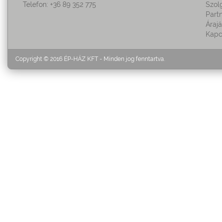
Telefon: +36 89 352 775
Szol
Part
Áraj
Kapc
Copyright © 2016 ÉP-HÁZ KFT - Minden jog fenntartva.