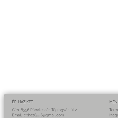
ÉP-HÁZ KFT
MEN
Cím: 8556 Pápateszér, Téglagyári út 2.
Term
Email:
ephaz8556@gmail.com
Magu