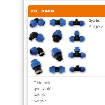
KPE IDOMOK
Gyártó:
Kérje a
- T idomok
- gyorskötők
- toldók
- könyök