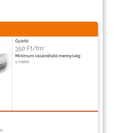
Gyártó:
350 Ft/fm*
Minimum vásárolható mennyiség:
1 méter
n.