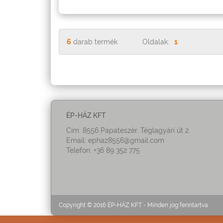
6
darab termék
Oldalak:
1
ÉP-HÁZ KFT
Cím: 8556 Pápateszér, Téglagyári út 2.
Email:
ephaz8556@gmail.com
Telefon: +36 89 352 775
Copyright © 2016 ÉP-HÁZ KFT - Minden jog fenntartva.