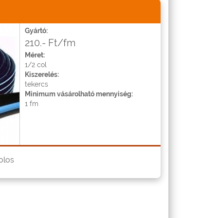
Gyártó:
210.- Ft/fm
Méret:
1/2 col
Kiszerelés:
tekercs
Minimum vásárolható mennyiség:
1 fm
olos