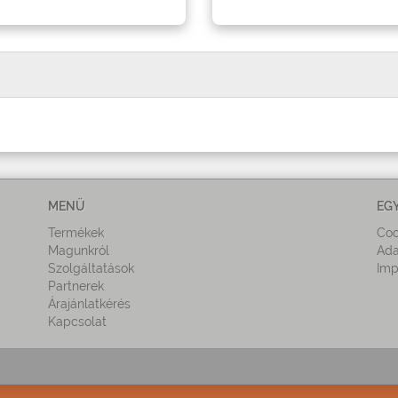
MENÜ
EG
Termékek
Coo
Magunkról
Ada
Szolgáltatások
Imp
Partnerek
Árajánlatkérés
Kapcsolat