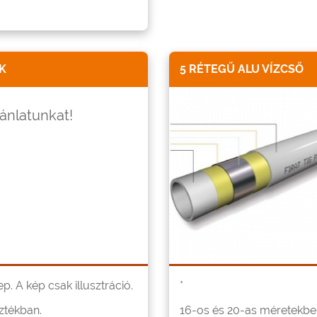
K
5 RÉTEGŰ ALU VÍZCSŐ
jánlatunkat!
. A kép csak illusztráció.
*
ztékban.
16-os és 20-as méretekbe