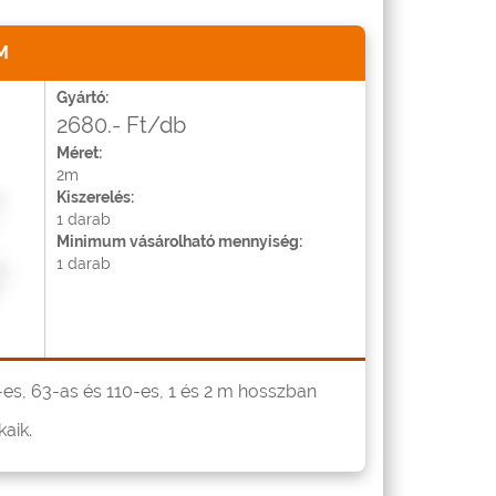
M
Gyártó:
2680.- Ft/db
Méret:
2m
Kiszerelés:
1 darab
Minimum vásárolható mennyiség:
1 darab
es, 63-as és 110-es, 1 és 2 m hosszban
aik.