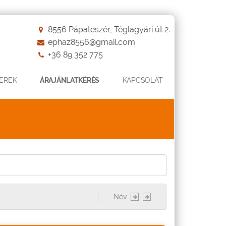
8556 Pápateszér, Téglagyári út 2.
ephaz8556@gmail.com
+36 89 352 775
EREK
ÁRAJÁNLATKÉRÉS
KAPCSOLAT
Név