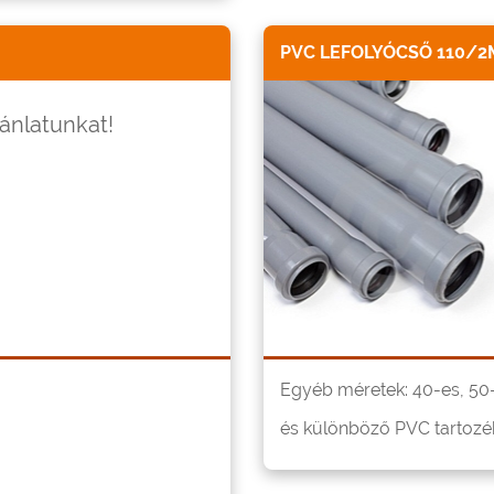
PVC LEFOLYÓCSŐ 110/2
jánlatunkat!
Egyéb méretek: 40-es, 50-
és különböző PVC tartozék