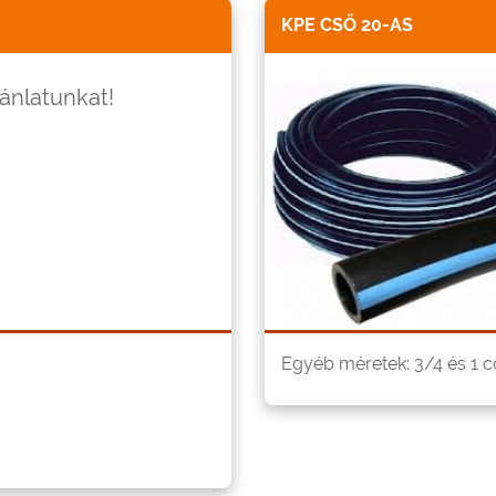
KPE CSŐ 20-AS
jánlatunkat!
Egyéb méretek: 3/4 és 1 c