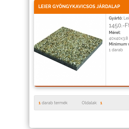
LEIER GYÖNGYKAVICSOS JÁRDALAP
Gyártó:
Lei
1450.-F
Méret:
40x40x3,8
Minimum v
1 darab
1
darab termék
Oldalak:
1