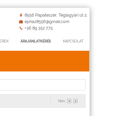
8556 Pápateszér, Téglagyári út 2.
ephaz8556@gmail.com
+36 89 352 775
EREK
ÁRAJÁNLATKÉRÉS
KAPCSOLAT
Név