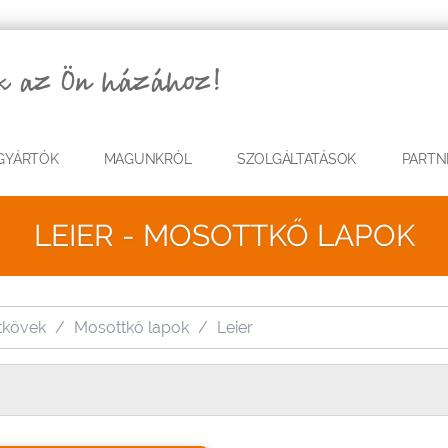
GYÁRTÓK
MAGUNKRÓL
SZOLGÁLTATÁSOK
PARTN
LEIER - MOSOTTKŐ LAPOK
tkövek
Mosottkő lapok
Leier