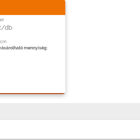
er
t/db
 cm
ásárolható mennyiség: