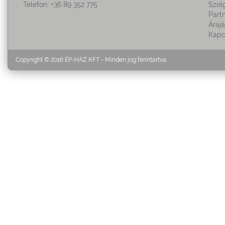
Telefon: +36 89 352 775
Szol
Part
Áraj
Kapc
Copyright © 2016 ÉP-HÁZ KFT - Minden jog fenntartva.