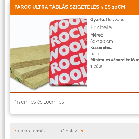
PAROC ULTRA TÁBLÁS SZIGETELÉS 5 ÉS 10CM
Gyártó:
Rockwool
Ft/bála
Méret:
60x100 cm
Kiszerelés:
bála
Minimum vásárolható m
1 bála
* 5 cm-es és 10cm-es
1
darab termék
Oldalak:
1