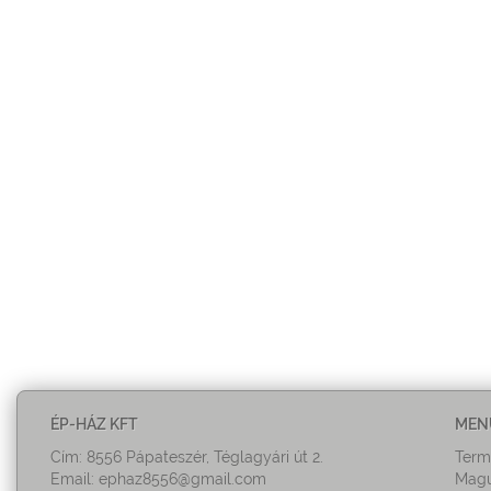
ÉP-HÁZ KFT
MEN
Cím: 8556 Pápateszér, Téglagyári út 2.
Term
Email:
ephaz8556@gmail.com
Magu