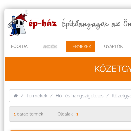
FŐOLDAL
AKCIÓK
TERMÉKEK
GYÁRTÓK
KŐZETG
Termékek
Hő- és hangszigetelés
Kőzetgya
1
darab termék
Oldalak:
1