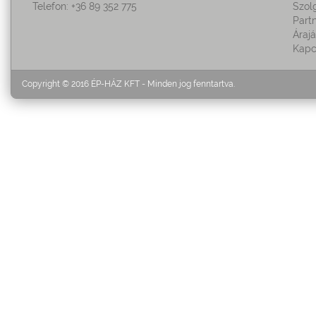
Telefon: +36 89 352 775
Szol
Part
Áraj
Kapc
Copyright © 2016 ÉP-HÁZ KFT - Minden jog fenntartva.