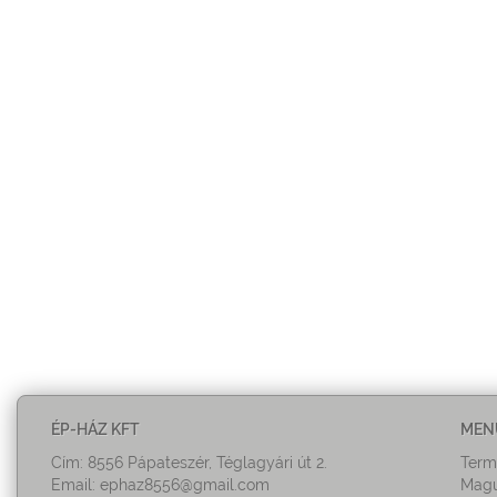
ÉP-HÁZ KFT
MEN
Cím: 8556 Pápateszér, Téglagyári út 2.
Term
Email:
ephaz8556@gmail.com
Magu